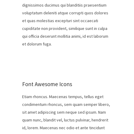
dignissimos ducimus qui blanditiis praesentium
voluptatum deleniti atque corrupti quos dolores
et quas molestias excepturi sint occaecati
cupiditate non provident, similique sunt in culpa
qui officia deserunt mollitia animi, id est laborum
et dolorum fuga.
Font Awesome Icons
Etiam rhoncus. Maecenas tempus, tellus eget
condimentum rhoncus, sem quam semper libero,
sit amet adipiscing sem neque sed ipsum. Nam
quam nunc, blandit vel, luctus pulvinar, hendrerit
id, lorem. Maecenas nec odio et ante tincidunt